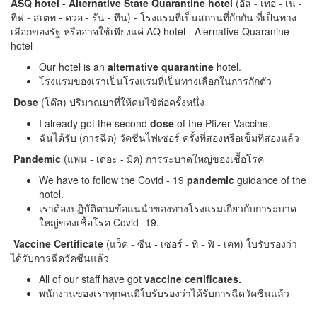
ASQ hotel - Alternative State Quarantine hotel
(อัล - เทอ - เน -
ทีฟ - สเตท - ควอ - รัน - ทีน) - โรงแรมที่เป็นสถานที่กักกัน ที่เป็นทาง
เลือกของรัฐ หรืออาจใช้เพียงแค่ AQ hotel - Alernative Quaranine
hotel
Our hotel is an
alternative quarantine
hotel.
โรงแรมของเราเป็นโรงแรมที่เป็นทางเลือกในการกักตัว
Dose
(โด๊ส) ปริมาณยาที่ให้คนไข้ต่อครั้งหนึ่ง
I already got the second
dose
of the Pfizer Vaccine.
ฉันได้รับ (การฉีด) วัคซีนไฟเซอร์ ครั้งที่สองหรือเข็มที่สองแล้ว
Pandemic
(แพน - เดอะ - มิค) การระบาดใหญ่ของเชื้อโรค
We have to follow the Covid - 19
pandemic
guidance of the
hotel.
เราต้องปฏิบัติตามข้อแนนำของทางโรงแรมเกี่ยวกับการะบาด
ใหญ่ของเชื้อโรค Covid -19.
Vaccine Certificate
(แว็ค - ซีน - เซอร์ - ทิ - ฟิ - เคท) ใบรับรองว่า
ได้รับการฉีดวัคซีนแล้ว
All of our staff have got
vaccine certificates.
พนักงานของเราทุกคนมีใบรับรองว่าได้รับการฉีดวัคซีนแล้ว