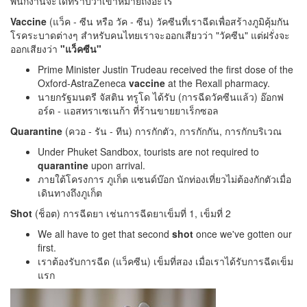
พนักงานจะได้ทราบว่าเขาหมายถึงอะไร
Vaccine
(แว็ค - ซีน หรือ วัค - ซีน) วัคซีนที่เราฉีดเพื่อสร้างภูมิคุ้มกัน
โรคระบาดต่างๆ สำหรับคนไทยเราจะออกเสียวว่า "วัคซีน" แต่ฝรั่งจะ
ออกเสียงว่า
"แว็คซีน"
Prime Minister Justin Trudeau received the first dose of the
Oxford-AstraZeneca
vaccine
at the Rexall pharmacy.
นายกรัฐมนตรี จัสติน ทรูโด ได้รับ (การฉีดวัคซีนแล้ว) อ๊อกฟ
อร์ด - แอสทราเซเนก้า ที่ร้านขายยาเร็กซอล
Quarantine
(ควอ - รัน - ทีน) การกักตัว, การกักกัน, การกักบริเวณ
Under Phuket Sandbox, tourists are not required to
quarantine
upon arrival.
ภายใต้โครงการ ภูเก็ต แซนด์บ๊อก นักท่องเที่ยวไม่ต้องกักตัวเมื่อ
เดินทางถึงภูเก็ต
Shot
(ช็อต) การฉีดยา เช่นการฉีดยาเข็มที่ 1, เข็มที่ 2
We all have to get that second
shot
once we've gotten our
first.
เราต้องรับการฉีด (แว็คซีน) เข็มที่สอง เมื่อเราได้รับการฉีดเข็ม
แรก