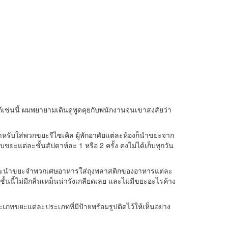
ช่นนี้ ผมพยายามเดินดูพูดคุยกับพนักงานจนเขาสงสัยว่า
สำหรับใส่พวกขยะรีไซเคิล ผู้พักอาศัยแต่ละห้องก็นำขยะจาก
ะแต่ละชั้นสัปดาห์ละ 1 หรือ 2 ครั้ง คงไม่ได้เก็บทุกวัน
กอาศัยจะนำขยะจำพวกเศษอาหารใส่ถุงพลาสติกของอาหารแต่ละ
ั้นนี้ไม่มีกลิ่นเหม็นน่ารังเกลียดเลย และไม่มีขยะอะไรค้าง
ะเภทขยะแต่ละประเภทที่มีป้ายพร้อมรูปติดไว้ให้เห็นอย่าง