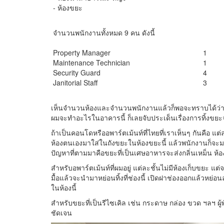
- ห้องขยะ
จำนวนพนักงานทั้งหมด 9 คน ดังนี้
Property Manager
1
Maintenance Technician
1
Security Guard
4
Janitorial Staff
3
เห็นจำนวนห้องและจำนวนพนักงานแล้วก็พอจะทราบได้ว่าเขา
ผมจะทำอะไรในอาคารนี้ ก็เลยจับประเด็นเรื่องการทิ้งขยะจ
ถ้าเป็นคอนโดหรืออพาร์ตเม้นท์ที่ไทยที่เราเห็นๆ กันคือ แ
ห้องตนเองมาใส่ในถังขยะในห้องขยะนี้ แล้วพนักงานก็จะมาข
ปัญหาที่ตามมาคือขยะที่เป็นเศษอาหารจะส่งกลิ่นเหม็น ห้องที่
สำหรับอพาร์ตเม้นท์ที่ผมอยู่ แต่ละชั้นไม่มีห้องเก็บขย
มื้อแล้วจะนำมาหย่อนทิ้งที่ช่องนี้ เปิดฝาช่องออกแล้วหย่อ
ในห้องนี้
สำหรับขยะที่เป็นรีไซเคิล เช่น กระดาษ กล่อง ขวด ฯลฯ ผู้
ชัดเจน