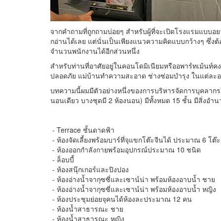
จากคำถามที่ถูกถามบ่อยๆ สำหรับผู้ที่จะเปิดโรงแรมแบบอยา
กอ่านได้เลย แต่นั่นเป็นเพียงแนวความคิดแบบกว้างๆ ซึ่งต้
จำนวนพนักงานได้อีกส่วนหนึ่ง
สำหรับท่านที่อาศัยอยู่ในคอนโดมิเนียมหรืออพาร์ทเม้นท์คง
ปลอดภัย แม่บ้านทำความสะอาด ช่างซ่อมบำรุง ในแต่ละ
บทความนี้ผมมีตัวอย่างหนึ่งของการบริหารจัดการบุคลากรในอ
นอนเดียว บางชุดมี 2 ห้องนอน) มีทั้งหมด 15 ชั้น มีสิ่ง
- Terrace ชั้นดาดฟ้า
- ห้องจัดเลี้ยงพร้อมบาร์ที่จุแขกโต๊ะจีนได้ ประมาณ 6 โต๊ะ
- ห้องออกกำลังกายพร้อมอุปกรณ์ประมาณ 10 ชนิด
- ล็อบบี้
- ห้องสนุ๊กเกอร์และปิงปอง
- ห้องอ่างน้ำจากุซซี่และเซาน์น่า พร้อมห้องอาบน้ำ ชาย
- ห้องอ่างน้ำจากุซซี่และเซาน์น่า พร้อมห้องอาบน้ำ หญิง
- ห้องประชุมย่อยจุคนได้ห้องละประมาณ 12 คน
- ห้องน้ำสาธารณะ ชาย
- ห้องน้ำสาธารณะ หญิง