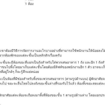
1 ห้อง
ต้องมีวิธีการจัดการงานอะไรบางอย่างที่สามารถใช้พนักงานให้น้อยลงได้เ
ากห้องพักของแต่ละชั้นเป็นหลักสักเรื่องครับ
ต่ละชั้นจะมีห้องขยะที่แยกเป็นถังสำหรับใส่พวกเศษอาหาร 1 ถัง และอีก 1 ถัง
นไปทิ้งโดยมาเก็บแต่ละชั้นโดยต้องมีลิฟท์ของพนักงานอีก 1 ตัว อาจจะเก็บขย
อยู่ใกล้ๆ ก็จะรู้สึกแย่หน่อย
ะ แต่จะเป็นห้องที่มีช่องสำหรับทิ้งขยะพวกเศษอาหาร (ตามรูปด้านบน) ผู้พั
นลงไป ขยะจะลื่นไหลไปลงถังขยะชั้นล่างที่รองรับไว้แล้ว ห้องทิ้งขยะสดแต่ละช
พักอาศัยแต่ละห้องจะถือลงมาทิ้งที่ห้องขยะขั้น 1 ตามรูปด้านล่าง โดยแยกปร